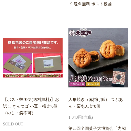
ド 送料無料 ポスト投函
【ポスト投函便(送料無料)】お
人形焼き（赤掛け紙） つぶあ
試し きんつば 小豆・桜 計8個
ん・栗あん 計8個
（のし・袋不可）
1,040円(内税)
SOLD OUT
第23回全国菓子大博覧会「内閣