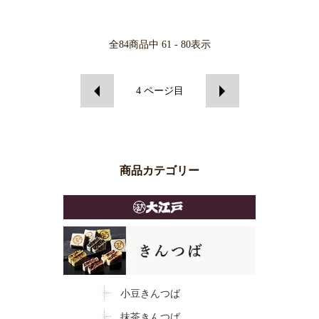
全
84
商品中
61 - 80
表示
4
ページ目
商品カテゴリー
小豆きんつば
抹茶きんつば