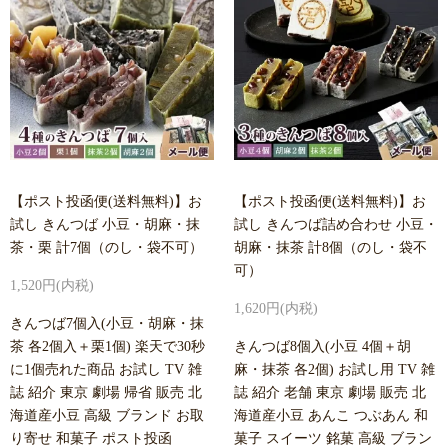
【ポスト投函便(送料無料)】お
【ポスト投函便(送料無料)】お
試し きんつば 小豆・胡麻・抹
試し きんつば詰め合わせ 小豆・
茶・栗 計7個（のし・袋不可）
胡麻・抹茶 計8個（のし・袋不
可）
1,520円(内税)
1,620円(内税)
きんつば7個入(小豆・胡麻・抹
茶 各2個入＋栗1個) 楽天で30秒
きんつば8個入(小豆 4個＋胡
に1個売れた商品 お試し TV 雑
麻・抹茶 各2個) お試し用 TV 雑
誌 紹介 東京 劇場 帰省 販売 北
誌 紹介 老舗 東京 劇場 販売 北
海道産小豆 高級 ブランド お取
海道産小豆 あんこ つぶあん 和
り寄せ 和菓子 ポスト投函
菓子 スイーツ 銘菓 高級 ブラン