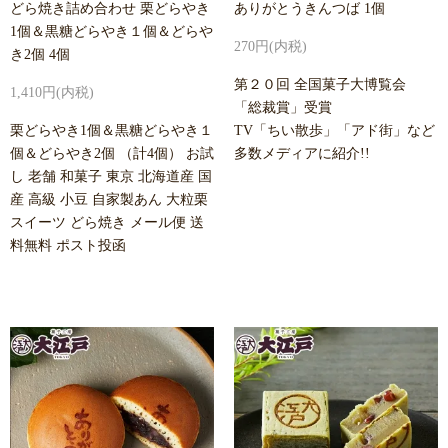
どら焼き詰め合わせ 栗どらやき
ありがとうきんつば 1個
1個＆黒糖どらやき１個＆どらや
270円(内税)
き2個 4個
第２０回 全国菓子大博覧会
1,410円(内税)
「総裁賞」受賞
栗どらやき1個＆黒糖どらやき１
TV「ちい散歩」「アド街」など
個＆どらやき2個 （計4個） お試
多数メディアに紹介!!
し 老舗 和菓子 東京 北海道産 国
産 高級 小豆 自家製あん 大粒栗
スイーツ どら焼き メール便 送
料無料 ポスト投函