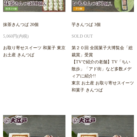
抹茶きんつば 20個
芋きんつば 3個
5,060円(内税)
SOLD OUT
お取り寄せスイーツ 和菓子 東京
第２０回 全国菓子大博覧会「総
お土産 きんつば
裁賞」受賞
【TVで紹介の老舗】TV「ちい
散歩」「アド街」など多数メデ
ィアに紹介!!
東京 お土産 お取り寄せスイーツ
和菓子 きんつば