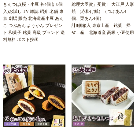
きんつば(桜・小豆 各4個 計8個
総理大臣賞」受賞！ 大江戸 人形
入)お試し TV 雑誌 紹介 老舗 東
焼 （赤掛け紙）（つぶあん4
京 劇場 販売 北海道産小豆 あん
個、栗あん4個）
こ つぶあん ようかん プレゼン
計8個箱入 東京土産 銘菓 帰
ト 和菓子 銘菓 高級 ブランド 送
省土産 北海道産 高級 小豆使用
料無料 ポスト投函