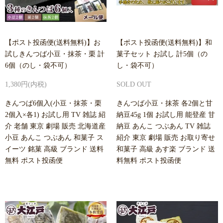
【ポスト投函便(送料無料)】お
【ポスト投函便(送料無料)】和
試しきんつば小豆・抹茶・栗 計
菓子セット お試し 計5個（の
6個（のし・袋不可）
し・袋不可）
1,380円(内税)
SOLD OUT
きんつば6個入(小豆・抹茶・栗
きんつば小豆・抹茶 各2個と甘
2個入×各1) お試し用 TV 雑誌 紹
納豆45g 1個 お試し用 能登産 甘
介 老舗 東京 劇場 販売 北海道産
納豆 あんこ つぶあん TV 雑誌
小豆 あんこ つぶあん 和菓子 ス
紹介 東京 劇場 販売 お取り寄せ
イーツ 銘菓 高級 ブランド 送料
和菓子 高級 あす楽 ブランド 送
無料 ポスト投函便
料無料 ポスト投函便