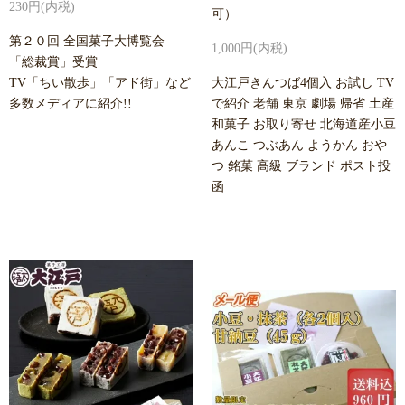
230円(内税)
可）
第２０回 全国菓子大博覧会
1,000円(内税)
「総裁賞」受賞
TV「ちい散歩」「アド街」など
大江戸きんつば4個入 お試し TV
多数メディアに紹介!!
で紹介 老舗 東京 劇場 帰省 土産
和菓子 お取り寄せ 北海道産小豆
あんこ つぶあん ようかん おや
つ 銘菓 高級 ブランド ポスト投
函