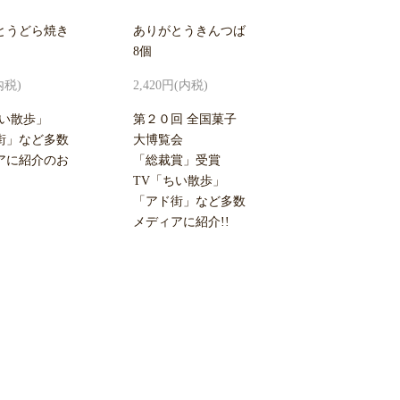
とうどら焼き
ありがとうきんつば
8個
内税)
2,420円(内税)
ちい散歩」
第２０回 全国菓子
街」など多数
大博覧会
アに紹介のお
「総裁賞」受賞
TV「ちい散歩」
「アド街」など多数
メディアに紹介!!