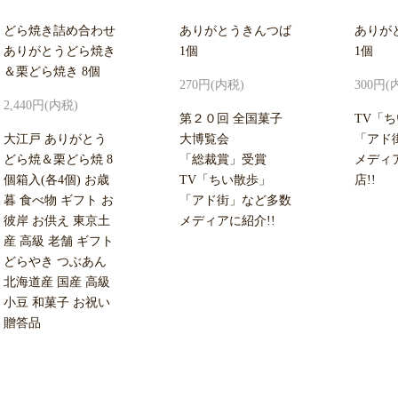
どら焼き詰め合わせ
ありがとうきんつば
ありが
ありがとうどら焼き
1個
1個
＆栗どら焼き 8個
270円(内税)
300円(
2,440円(内税)
第２０回 全国菓子
TV「
大江戸 ありがとう
大博覧会
「アド
どら焼＆栗どら焼 8
「総裁賞」受賞
メディ
個箱入(各4個) お歳
TV「ちい散歩」
店!!
暮 食べ物 ギフト お
「アド街」など多数
彼岸 お供え 東京土
メディアに紹介!!
産 高級 老舗 ギフト
どらやき つぶあん
北海道産 国産 高級
小豆 和菓子 お祝い
贈答品