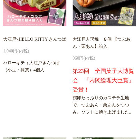
大江戸×HELLO KITTY きんつば
大江戸人形焼 ８個 【つぶあ
ん・栗あん】箱入
1,040円(内税)
960円(内税)
ハローキティ大江戸きんつば
（小豆・抹茶）4個入
第23回 全国菓子大博覧
会 「内閣総理大臣賞」
受賞！
鶏卵たっぷりのカステラ生地
で、つぶあん・栗あんをつつ
み、ソフトに焼き上げました。