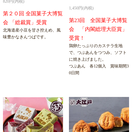
820円(内税)
1,450円(内税)
第２０回 全国菓子大博覧
第23回 全国菓子大博覧
会 「総裁賞」受賞
会 「内閣総理大臣賞」
北海道産小豆を甘さ控えめ、風
味豊かなきんつばです。
受賞！
鶏卵たっぷりのカステラ生地
で、つぶあんをつつみ、ソフト
に焼き上げました。
つぶあん 各12個入 賞味期間3
0日間