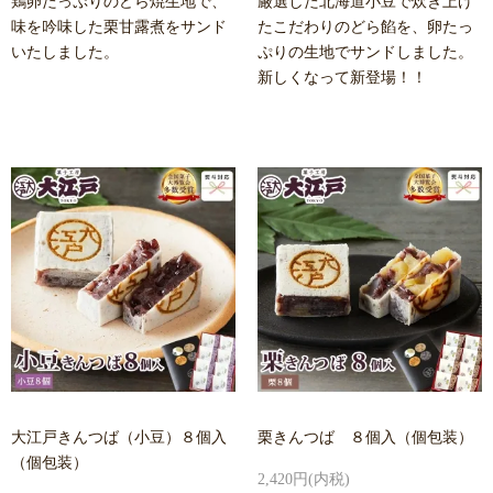
鶏卵たっぷりのどら焼生地で、
厳選した北海道小豆で炊き上げ
味を吟味した栗甘露煮をサンド
たこだわりのどら餡を、卵たっ
いたしました。
ぷりの生地でサンドしました。
新しくなって新登場！！
大江戸きんつば（小豆）８個入
栗きんつば ８個入（個包装）
（個包装）
2,420円(内税)