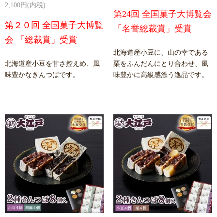
2,100円(内税)
第24回 全国菓子大博覧会
第２０回 全国菓子大博覧
「名誉総裁賞」受賞
会 「総裁賞」受賞
北海道産小豆に、山の幸である
北海道産小豆を甘さ控えめ、風
栗をふんだんにとり合わせ、風
味豊かなきんつばです。
味豊かに高級感漂う逸品です。