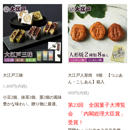
大江戸三昧
大江戸人形焼 8個 【つぶあ
ん・こしあん】箱入
1,400円(内税)
960円(内税)
小豆2個、抹茶2個、栗2個の風味
豊かな味わい。贈り物に最適。
第23回 全国菓子大博覧
会 「内閣総理大臣賞」
受賞！