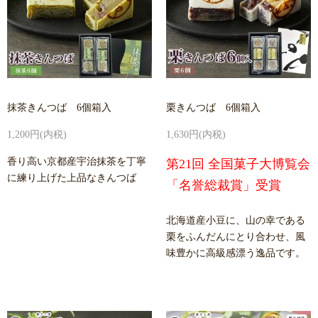
抹茶きんつば 6個箱入
栗きんつば 6個箱入
1,200円(内税)
1,630円(内税)
香り高い京都産宇治抹茶を丁寧
第21回 全国菓子大博覧会
に練り上げた上品なきんつば
「名誉総裁賞」受賞
北海道産小豆に、山の幸である
栗をふんだんにとり合わせ、風
味豊かに高級感漂う逸品です。