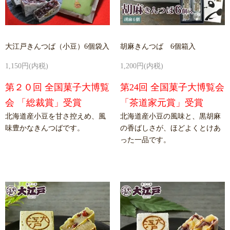
大江戸きんつば（小豆）6個袋入
胡麻きんつば 6個箱入
1,150円(内税)
1,200円(内税)
第２０回 全国菓子大博覧
第24回 全国菓子大博覧会
会 「総裁賞」受賞
「茶道家元賞」受賞
北海道産小豆を甘さ控えめ、風
北海道産小豆の風味と、黒胡麻
味豊かなきんつばです。
の香ばしさが、ほどよくとけあ
った一品です。