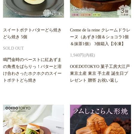
スイートポテトバターどら焼き
Creme de la reine クレームドラレ
どら焼き 5個
ーヌ（あずき1個＆ショコラ1個
＆抹茶1個） 3個箱入【冷凍】
SOLD OUT
1,940円(内税)
鳴門金時のペーストに紅あずま
の角煮をぱらりっ！バターと溶
OOEDOTOKYO 菓子工房大江戸
け合わさったホクホクのスイー
東京土産 東京 手土産 誕生日プ
トポテトどら焼き
レゼント 贈答 お祝い返し