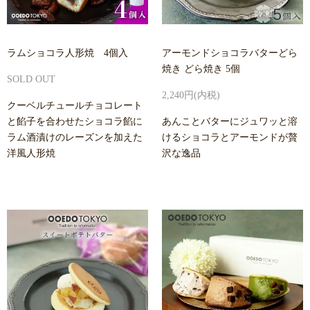
ラムショコラ人形焼 4個入
アーモンドショコラバターどら
焼き どら焼き 5個
SOLD OUT
2,240円(内税)
クーベルチュールチョコレート
と餡子を合わせたショコラ餡に
あんことバターにジュワッと溶
ラム酒漬けのレーズンを加えた
けるショコラとアーモンドが贅
洋風人形焼
沢な逸品