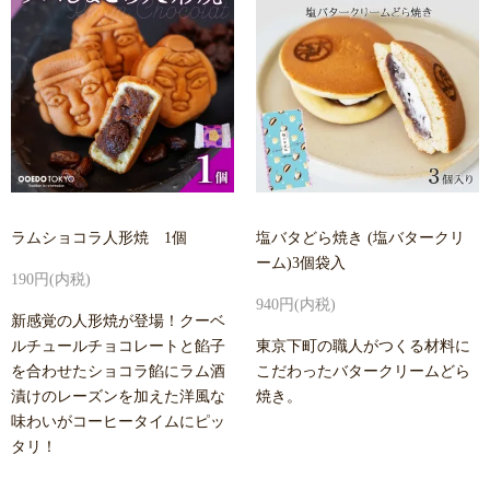
ラムショコラ人形焼 1個
塩バタどら焼き (塩バタークリ
ーム)3個袋入
190円(内税)
940円(内税)
新感覚の人形焼が登場！クーベ
ルチュールチョコレートと餡子
東京下町の職人がつくる材料に
を合わせたショコラ餡にラム酒
こだわったバタークリームどら
漬けのレーズンを加えた洋風な
焼き。
味わいがコーヒータイムにピッ
タリ！