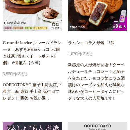
Creme de la reine クレームドラレ
ラムショコラ人形焼 5個
ーヌ（あずき2個＆ショコラ2個
1,070円(内税)
＆抹茶1個＆スイートポテト1
個） 6個箱入【冷凍】
新感覚の人形焼が登場！クーベ
ルチュールチョコレートと餡子
3,550円(内税)
を合わせたショコラ餡にラム酒
OOEDOTOKYO 菓子工房大江戸
漬けのレーズンを加えた洋風な
東京土産 東京 手土産 誕生日プ
味わいがコーヒータイムにピッ
レゼント 贈答 お祝い返し
タリな大人の人形焼です♪