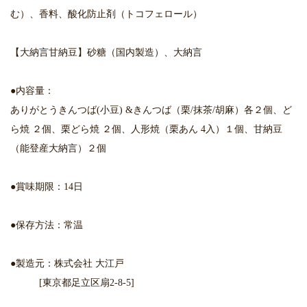
む）、香料、酸化防止剤（トコフェロール）
【大納言甘納豆】砂糖（国内製造）、大納言
●内容量：
ありがとうきんつば(小豆) &きんつば（栗/抹茶/胡麻）各２個、ど
ら焼 ２個、栗どら焼 ２個、人形焼（栗あん 4入）１個、甘納豆
（能登産大納言）２個
●賞味期限：14日
●保存方法：常温
●製造元：株式会社 大江戸
[東京都足立区扇2-8-5]