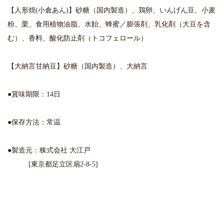
【人形焼(小倉あん)】砂糖（国内製造）、鶏卵、いんげん豆、小麦
粉、栗、食用植物油脂、水飴、蜂蜜／膨張剤、乳化剤（大豆を含
む）、香料、酸化防止剤（トコフェロール）
【大納言甘納豆】砂糖（国内製造）、大納言
●賞味期限：14日
●保存方法：常温
●製造元：株式会社 大江戸
[東京都足立区扇2-8-5]