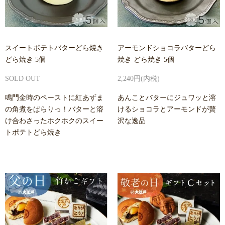
スイートポテトバターどら焼き
アーモンドショコラバターどら
どら焼き 5個
焼き どら焼き 5個
SOLD OUT
2,240円(内税)
鳴門金時のペーストに紅あずま
あんことバターにジュワッと溶
の角煮をぱらりっ！バターと溶
けるショコラとアーモンドが贅
け合わさったホクホクのスイー
沢な逸品
トポテトどら焼き