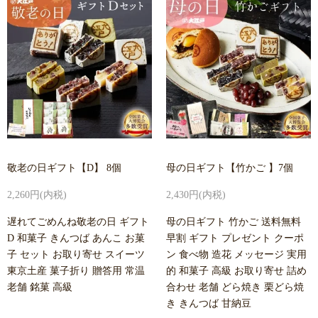
敬老の日ギフト【D】 8個
母の日ギフト【竹かご 】7個
2,260円(内税)
2,430円(内税)
遅れてごめんね敬老の日 ギフト
母の日ギフト 竹かご 送料無料
D 和菓子 きんつば あんこ お菓
早割 ギフト プレゼント クーポ
子 セット お取り寄せ スイーツ
ン 食べ物 造花 メッセージ 実用
東京土産 菓子折り 贈答用 常温
的 和菓子 高級 お取り寄せ 詰め
老舗 銘菓 高級
合わせ 老舗 どら焼き 栗どら焼
き きんつば 甘納豆