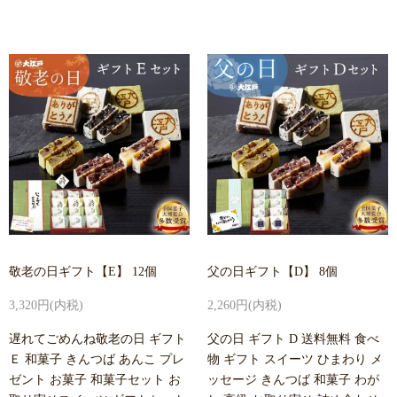
敬老の日ギフト【E】 12個
父の日ギフト【D】 8個
3,320円(内税)
2,260円(内税)
遅れてごめんね敬老の日 ギフト
父の日 ギフト D 送料無料 食べ
Ｅ 和菓子 きんつば あんこ プレ
物 ギフト スイーツ ひまわり メ
ゼント お菓子 和菓子セット お
ッセージ きんつば 和菓子 わが