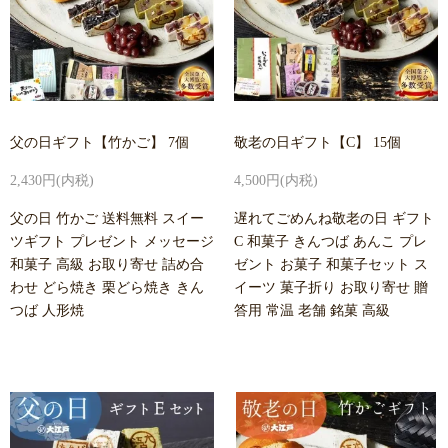
父の日ギフト【竹かご】 7個
敬老の日ギフト【C】 15個
2,430円(内税)
4,500円(内税)
父の日 竹かご 送料無料 スイー
遅れてごめんね敬老の日 ギフト
ツギフト プレゼント メッセージ
C 和菓子 きんつば あんこ プレ
和菓子 高級 お取り寄せ 詰め合
ゼント お菓子 和菓子セット ス
わせ どら焼き 栗どら焼き きん
イーツ 菓子折り お取り寄せ 贈
つば 人形焼
答用 常温 老舗 銘菓 高級