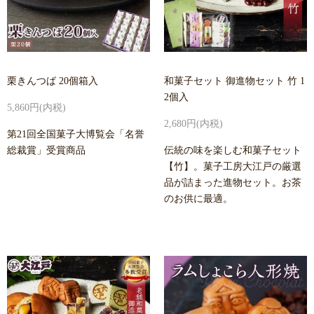
栗きんつば 20個箱入
和菓子セット 御進物セット 竹 1
2個入
5,860円(内税)
2,680円(内税)
第21回全国菓子大博覧会「名誉
総裁賞」受賞商品
伝統の味を楽しむ和菓子セット
【竹】。菓子工房大江戸の厳選
品が詰まった進物セット。お茶
のお供に最適。