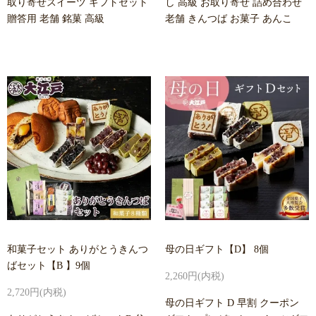
取り寄せスイーツ ギフトセット
し 高級 お取り寄せ 詰め合わせ
贈答用 老舗 銘菓 高級
老舗 きんつば お菓子 あんこ
和菓子セット ありがとうきんつ
母の日ギフト【D】 8個
ばセット【B 】9個
2,260円(内税)
2,720円(内税)
母の日ギフト D 早割 クーポン