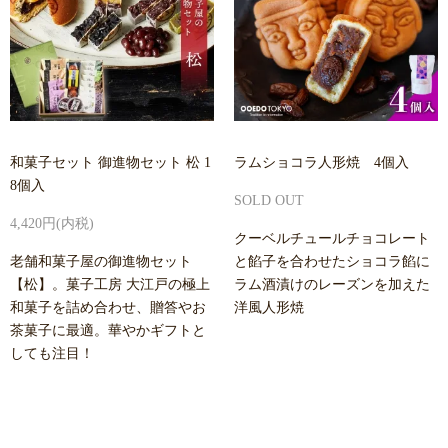
和菓子セット 御進物セット 松 1
ラムショコラ人形焼 4個入
8個入
SOLD OUT
4,420円(内税)
クーベルチュールチョコレート
老舗和菓子屋の御進物セット
と餡子を合わせたショコラ餡に
【松】。菓子工房 大江戸の極上
ラム酒漬けのレーズンを加えた
和菓子を詰め合わせ、贈答やお
洋風人形焼
茶菓子に最適。華やかギフトと
しても注目！