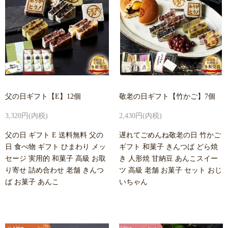
父の日ギフト【E】12個
敬老の日ギフト【竹かご】7個
3,320円(内税)
2,430円(内税)
父の日 ギフト E 送料無料 父の
遅れてごめんね敬老の日 竹かご
日 食べ物 ギフト ひまわり メッ
ギフト 和菓子 きんつば どら焼
セージ 実用的 和菓子 高級 お取
き 人形焼 甘納豆 あんこスイー
り寄せ 詰め合わせ 老舗 きんつ
ツ 高級 老舗 お菓子 セット おじ
ば お菓子 あんこ
いちゃん