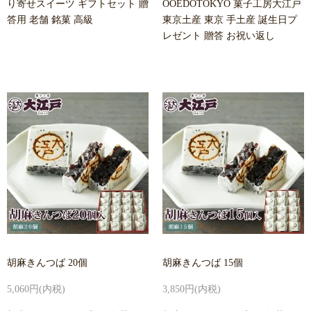
り寄せスイーツ ギフトセット 贈
OOEDOTOKYO 菓子工房大江戸
答用 老舗 銘菓 高級
東京土産 東京 手土産 誕生日プ
レゼント 贈答 お祝い返し
胡麻きんつば 20個
胡麻きんつば 15個
5,060円(内税)
3,850円(内税)