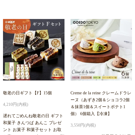
敬老の日ギフト【F】15個
Creme de la reine クレームドラレ
ーヌ（あずき2個＆ショコラ2個
4,210円(内税)
＆抹茶1個＆スイートポテト1
個） 6個箱入【冷凍】
遅れてごめんね敬老の日 ギフト
和菓子 きんつば あんこ プレゼ
3,550円(内税)
ント お菓子 和菓子セット お取