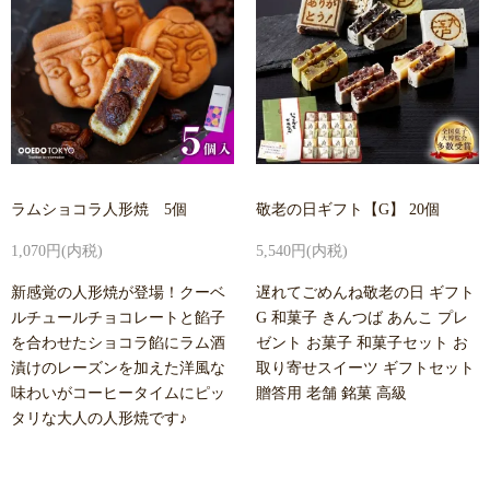
ラムショコラ人形焼 5個
敬老の日ギフト【G】 20個
1,070円(内税)
5,540円(内税)
新感覚の人形焼が登場！クーベ
遅れてごめんね敬老の日 ギフト
ルチュールチョコレートと餡子
G 和菓子 きんつば あんこ プレ
を合わせたショコラ餡にラム酒
ゼント お菓子 和菓子セット お
漬けのレーズンを加えた洋風な
取り寄せスイーツ ギフトセット
味わいがコーヒータイムにピッ
贈答用 老舗 銘菓 高級
タリな大人の人形焼です♪