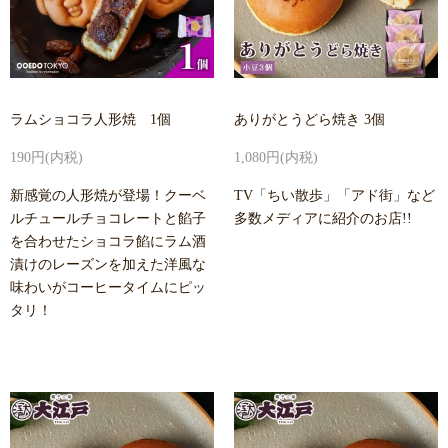
ラムショコラ人形焼 1個
ありがとうどら焼き 3個
190円(内税)
1,080円(内税)
新感覚の人形焼が登場！クーベ
TV「ちい散歩」「アド街」など
ルチュールチョコレートと餡子
多数メディアに紹介のお店!!
を合わせたショコラ餡にラム酒
漬けのレーズンを加えた洋風な
味わいがコーヒータイムにピッ
タリ！