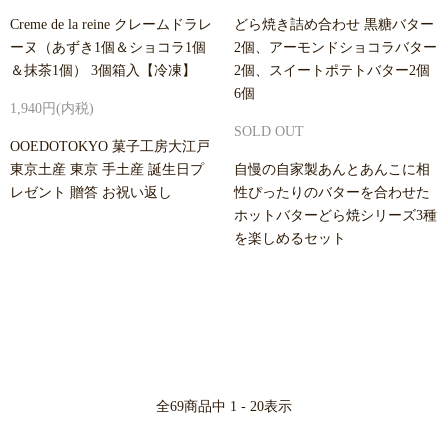
Creme de la reine クレームドラレ
どら焼き詰め合わせ 黒糖バター
ーヌ（あずき1個＆ショコラ1個
2個、アーモンドショコラバター
＆抹茶1個） 3個箱入【冷凍】
2個、スイートポテトバター2個
6個
1,940円(内税)
SOLD OUT
OOEDOTOKYO 菓子工房大江戸
東京土産 東京 手土産 誕生日プ
自慢の自家製あんとあんこに相
レゼント 贈答 お祝い返し
性ぴったりのバターを合わせた
ホットバターどら焼シリーズ3種
を楽しめるセット
全
69
商品中
1 - 20
表示