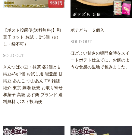
【ポスト投函便(送料無料)】和
ポテどら ５個入
菓子セット お試し 計5個（の
SOLD OUT
し・袋不可）
ほどよい甘さの鳴門金時をスイ
SOLD OUT
ートポテト仕立てに、お餅のよ
きんつば小豆・抹茶 各2個と甘
うな食感の生地で包みました。
納豆45g 1個 お試し用 能登産 甘
納豆 あんこ つぶあん TV 雑誌
紹介 東京 劇場 販売 お取り寄せ
和菓子 高級 あす楽 ブランド 送
料無料 ポスト投函便