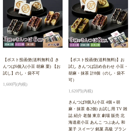
【ポスト投函便(送料無料)】き
【ポスト投函便(送料無料)】お
んつば6個入(小豆 胡麻 栗) 【お
試し きんつば詰め合わせ 小豆・
試し】のし・袋不可
胡麻・抹茶 計8個（のし・袋不
可）
1,600円(内税)
1,620円(内税)
きんつば8個入(小豆 4個＋胡
麻・抹茶 各2個) お試し用 TV 雑
誌 紹介 老舗 東京 劇場 販売 北
海道産小豆 あんこ つぶあん 和
菓子 スイーツ 銘菓 高級 ブラン