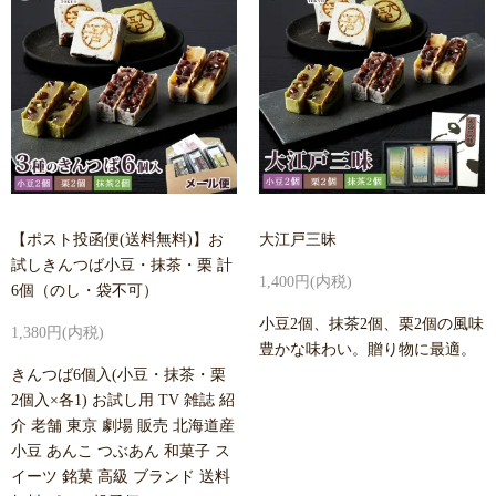
【ポスト投函便(送料無料)】お
大江戸三昧
試しきんつば小豆・抹茶・栗 計
1,400円(内税)
6個（のし・袋不可）
小豆2個、抹茶2個、栗2個の風味
1,380円(内税)
豊かな味わい。贈り物に最適。
きんつば6個入(小豆・抹茶・栗
2個入×各1) お試し用 TV 雑誌 紹
介 老舗 東京 劇場 販売 北海道産
小豆 あんこ つぶあん 和菓子 ス
イーツ 銘菓 高級 ブランド 送料