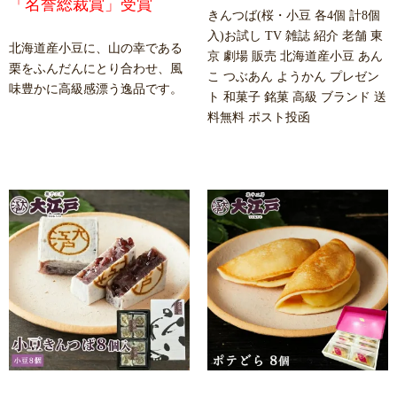
「名誉総裁賞」受賞
きんつば(桜・小豆 各4個 計8個
入)お試し TV 雑誌 紹介 老舗 東
北海道産小豆に、山の幸である
京 劇場 販売 北海道産小豆 あん
栗をふんだんにとり合わせ、風
こ つぶあん ようかん プレゼン
味豊かに高級感漂う逸品です。
ト 和菓子 銘菓 高級 ブランド 送
料無料 ポスト投函