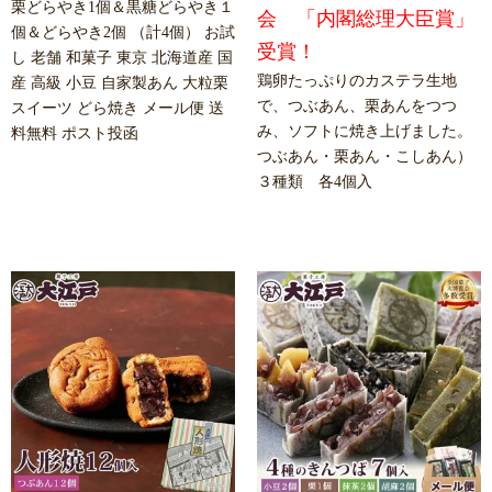
栗どらやき1個＆黒糖どらやき１
会 「内閣総理大臣賞」
個＆どらやき2個 （計4個） お試
受賞！
し 老舗 和菓子 東京 北海道産 国
鶏卵たっぷりのカステラ生地
産 高級 小豆 自家製あん 大粒栗
で、つぶあん、栗あんをつつ
スイーツ どら焼き メール便 送
み、ソフトに焼き上げました。
料無料 ポスト投函
つぶあん・栗あん・こしあん）
３種類 各4個入