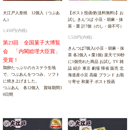
大江戸人形焼 12個入（つぶあ
【ポスト投函便(送料無料)】お
ん）
試し きんつば 小豆・胡麻・抹
茶・栗 計7個（のし・袋不可）
1,450円(内税)
1,520円(内税)
第23回 全国菓子大博覧
きんつば7個入(小豆・胡麻・抹
会 「内閣総理大臣賞」
茶 各2個入＋栗1個) 楽天で30秒
受賞！
に1個売れた商品 お試し TV 雑
鶏卵たっぷりのカステラ生地
誌 紹介 東京 劇場 帰省 販売 北
で、つぶあんをつつみ、ソフト
海道産小豆 高級 ブランド お取
に焼き上げました。
り寄せ 和菓子 ポスト投函
つぶあん 各12個入 賞味期間3
0日間