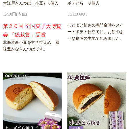
大江戸きんつば（小豆） 8個入
ポテどら ８個入
1,710円(内税)
SOLD OUT
ほどよい甘さの鳴門金時をスイ
第２０回 全国菓子大博覧
ートポテト仕立てに、お餅のよ
会 「総裁賞」受賞
うな食感の生地で包みました。
北海道産小豆を甘さ控えめ、風
味豊かなきんつばです。