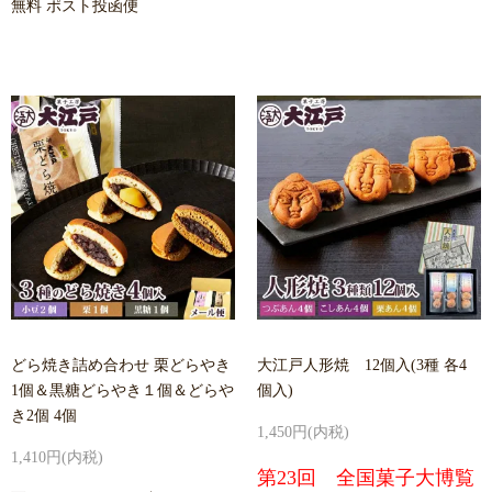
無料 ポスト投函便
どら焼き詰め合わせ 栗どらやき
大江戸人形焼 12個入(3種 各4
1個＆黒糖どらやき１個＆どらや
個入)
き2個 4個
1,450円(内税)
1,410円(内税)
第23回 全国菓子大博覧