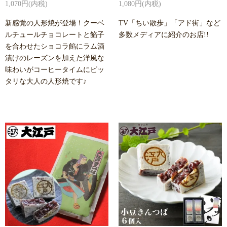
1,070円(内税)
1,080円(内税)
新感覚の人形焼が登場！クーベ
TV「ちい散歩」「アド街」など
ルチュールチョコレートと餡子
多数メディアに紹介のお店!!
を合わせたショコラ餡にラム酒
漬けのレーズンを加えた洋風な
味わいがコーヒータイムにピッ
タリな大人の人形焼です♪