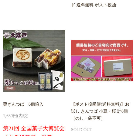
ド 送料無料 ポスト投函
栗きんつば 6個箱入
【ポスト投函便(送料無料)】お
試し きんつば 小豆・桜 計8個
1,630円(内税)
（のし・袋不可）
第21回 全国菓子大博覧会
SOLD OUT